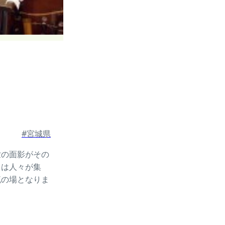
#宮城県
世の面影がその
こは人々が集
流の場となりま