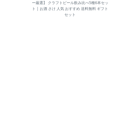
ー厳選】 クラフトビール飲み比べ5種6本セッ
ト | お酒 さけ 人気 おすすめ 送料無料 ギフト
セット
ユーザー
フォローお願いします!