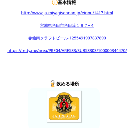
基本情報
http://www.ja-miyagisennan.jp/einou/1417.html
宮城県角田市角田流１９７−４
@仙南クラフトビール-1255491907837890
https://retty.me/area/PRE04/ARE533/SUB53303/100000344470/
飲める場所