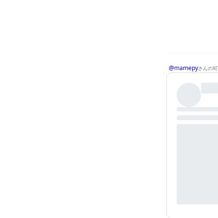
@mamepy
さんのX(T