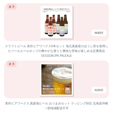
楽 天
4680円
クラフトビール 美作ビアワークス6本セット 地元真庭産のほうじ茶を使用し
たペールエールホップの爽やかな香りと爽快な苦味が楽しめる定番商品
SESSION IPA PALEALE
楽 天
4200円
美作ビアワークス 真庭地ビール おつまみセット ラッピング対応 北海道沖縄
一部地域配送不可