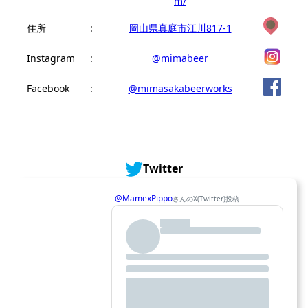
m/
住所
:
岡山県真庭市江川817-1
Instagram
:
@mimabeer
Facebook
:
@mimasakabeerworks
Twitter
@MamexPippo
さんのX(Twitter)投稿