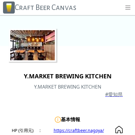
Craft Beer Canvas
Y.MARKET BREWING KITCHEN
Y.MARKET BREWING KITCHEN
#愛知県
基本情報
HP (引用元)
:
https://craftbeer.nagoya/