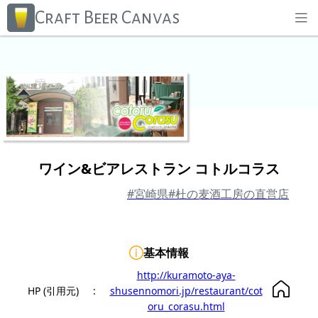
Craft Beer Canvas
ワイン&ビアレストラン コトルコラス
#宮崎県
#杜の麦酒工房の直営店
基本情報
http://kuramoto-aya-
HP (引用元)
:
shusennomori.jp/restaurant/cot
oru_corasu.html