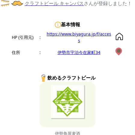
クラフトビール キャンバス
さんが登録しました！
基本情報
https://www.biyagura.jp/f/acces
HP (引用元)
:
s
住所
:
伊勢市宇治今在家町34
飲めるクラフトビール
伊勢角屋麦酒