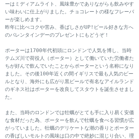
門司港地ビール
ーはミディアムライト、風味豊かでありながらも飲みやす
い味わいに仕上がりました。チョコレートの様なフレーバ
ーが楽しめます。

昨年に比べコクや苦み、香ばしさがUP!ビール好きな方へ
のバレンタインデーのプレゼントにもどうぞ！

ポーターは1700年代初頭にロンドンで人気を博し、当時
テムズ川で荷役人（ポーター）として働いていた労働者た
ちが好んで飲んでいたことからポーターという名称になり
ました。その後100年近くの間イギリスで最も人気のビー
ルとなり、海外にも広がり黒ビールで有名なアイルランド
のギネス社はポーターを改良してスタウトを誕生させまし
た。

また、当時のロンドンでは牡蠣がとても手に入り易く安価
な食材だった為、ポーターを飲んで牡蠣を食べる習慣が広
がっていました。牡蠣のデリケートな潮の香りとポーター
の香ばしいモルトの風味は口の中で絶妙に混じり合い、理